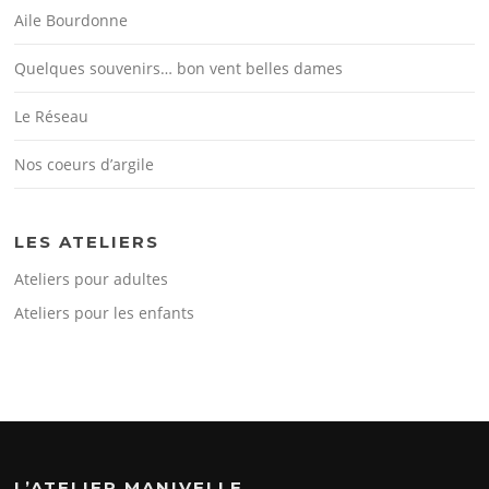
Aile Bourdonne
Quelques souvenirs… bon vent belles dames
Le Réseau
Nos coeurs d’argile
LES ATELIERS
Ateliers pour adultes
Ateliers pour les enfants
L’ATELIER MANIVELLE