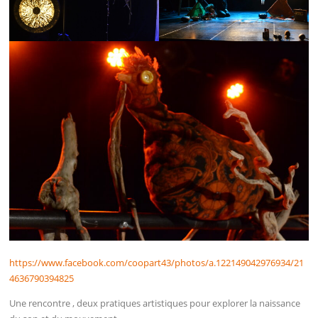
https://www.facebook.com/coopart43/photos/a.122149042976934/21
4636790394825
Une rencontre , deux pratiques artistiques pour explorer la naissance