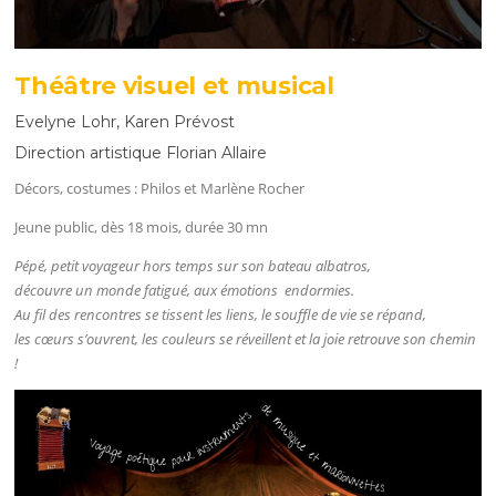
Théâtre visuel et musical
Evelyne Lohr, Karen Prévost
Direction artistique Florian Allaire
Décors, costumes : Philos et Marlène Rocher
Jeune public, dès 18 mois, durée 30 mn
Pépé, petit voyageur hors temps sur son bateau albatros,
découvre un monde fatigué, aux émotions endormies.
Au fil des rencontres se tissent les liens, le souffle de vie se répand,
les cœurs s’ouvrent, les couleurs se réveillent et la joie retrouve son chemin
!