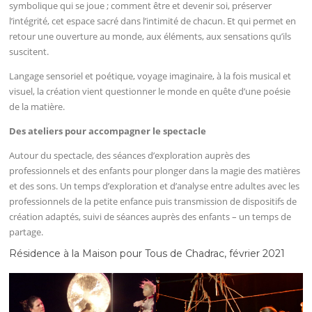
symbolique qui se joue ; comment être et devenir soi, préserver
l’intégrité, cet espace sacré dans l’intimité de chacun. Et qui permet en
retour une ouverture au monde, aux éléments, aux sensations qu’ils
suscitent.
Langage sensoriel et poétique, voyage imaginaire, à la fois musical et
visuel, la création vient questionner le monde en quête d’une poésie
de la matière.
Des ateliers pour accompagner le spectacle
Autour du spectacle, des séances d’exploration auprès des
professionnels et des enfants pour plonger dans la magie des matières
et des sons. Un temps d’exploration et d’analyse entre adultes avec les
professionnels de la petite enfance puis transmission de dispositifs de
création adaptés, suivi de séances auprès des enfants – un temps de
partage.
Résidence à la Maison pour Tous de Chadrac, février 2021