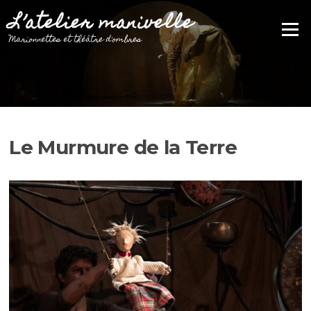
Aller
L’atelier manivelle
au
Menu
contenu
Marionnettes et théâtre d'ombres
Le Murmure de la Terre