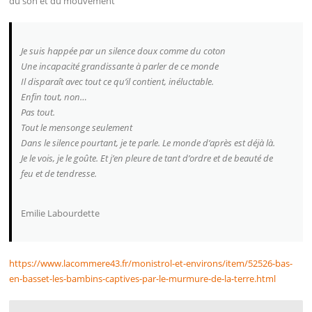
du son et du mouvement
Je suis happée par un silence doux comme du coton
Une incapacité grandissante à parler de ce monde
Il disparaît avec tout ce qu’il contient, inéluctable.
Enfin tout, non…
Pas tout.
Tout le mensonge seulement
Dans le silence pourtant, je te parle. Le monde d’après est déjà là.
Je le vois, je le goûte. Et j’en pleure de tant d’ordre et de beauté de
feu et de tendresse.
Emilie Labourdette
https://www.lacommere43.fr/monistrol-et-environs/item/52526-bas-
en-basset-les-bambins-captives-par-le-murmure-de-la-terre.html