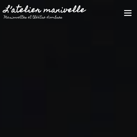
Aller
L’atelier manivelle
au
Menu
contenu
Marionnettes et théâtre d'ombres