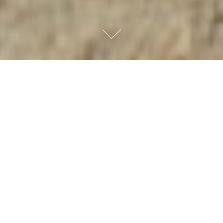
À PROPOS DE
la compagnie
Une compagnie, un atelier
Etablie depuis 2017 en Haute-Loire sur les
hauteurs du plateau du Mézenc, elle est
généreusement accueillie dans un grand hangar,