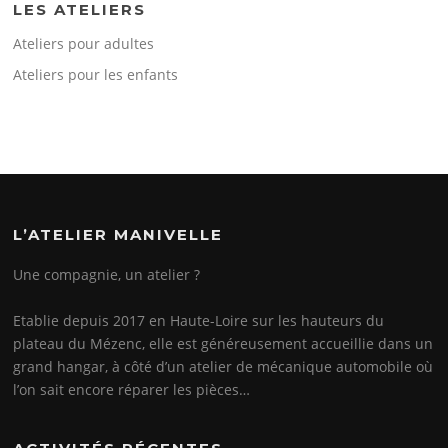
LES ATELIERS
Ateliers pour adultes
Ateliers pour les enfants
L’ATELIER MANIVELLE
Une compagnie, un atelier ?
Etablie depuis 2017 en Haute-Loire sur les hauteurs du
plateau du Mézenc, elle est généreusement accueillie dans un
grand hangar, à côté d’un atelier de mécanique automobile où
l’on sait encore réparer les pièces…